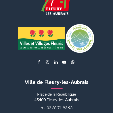
Lien
Lien
Lien
Lien
Lien
vers
vers
vers
vers
vers
le
le
le
la
le
compte
compte
compte
chaîne
compte
Ville de Fleury-les-Aubrais
Facebook
Instagram
Linkedin
Youtube
Whatsapp
Place de la République
45400 Fleury-les-Aubrais
02 38 71 93 93