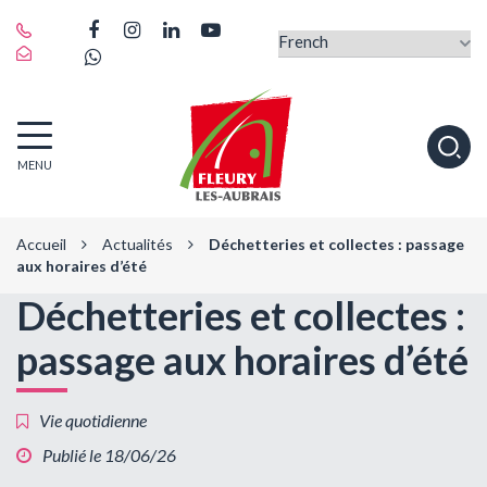
Gestion des traceurs
Lien
Lien
Lien
Lien
vers
Lien
vers
vers
vers
le
vers
le
le
la
compte
le
compte
compte
chaîne
Facebook
compte
Instagram
Linkedin
Youtube
Fleury-
Alle
Whatsapp
MENU
les-
à
Aubrais
la
rec
Accueil
Actualités
Déchetteries et collectes : passage
aux horaires d’été
Déchetteries et collectes :
passage aux horaires d’été
Vie quotidienne
Publié le 18/06/26