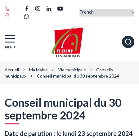
Gestion des traceurs
Lien
Lien
Lien
Lien
vers
Lien
vers
vers
vers
le
vers
le
le
la
compte
le
compte
compte
chaîne
Facebook
compte
Instagram
Linkedin
Youtube
Fleury-
Alle
Whatsapp
MENU
les-
à
Aubrais
la
rec
Accueil
Ma Mairie
Vie municipale
Conseils
municipaux
Conseil municipal du 30 septembre 2024
Conseil municipal du 30
septembre 2024
Date de parution : le lundi 23 septembre 2024