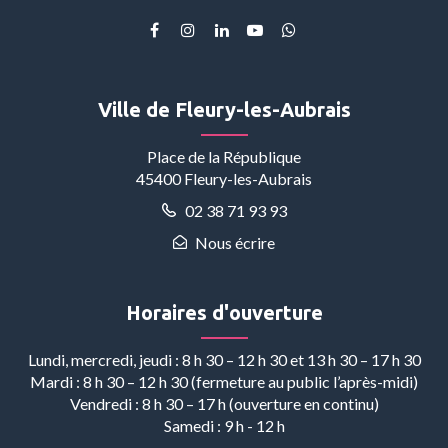
Lien
Lien
Lien
Lien
Lien
vers
vers
vers
vers
vers
le
le
le
la
le
compte
compte
compte
chaîne
compte
Ville de Fleury-les-Aubrais
Facebook
Instagram
Linkedin
Youtube
Whatsapp
Place de la République
45400 Fleury-les-Aubrais
02 38 71 93 93
Nous écrire
Horaires d'ouverture
Lundi, mercredi, jeudi : 8 h 30 – 12 h 30 et 13 h 30 – 17 h 30
Mardi : 8 h 30 – 12 h 30 (fermeture au public l’après-midi)
Vendredi : 8 h 30 – 17 h (ouverture en continu)
Samedi : 9 h - 12 h