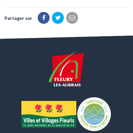
Partager sur
Partager
Partager
Partager
sur
sur
par
Facebook
Twitter
email