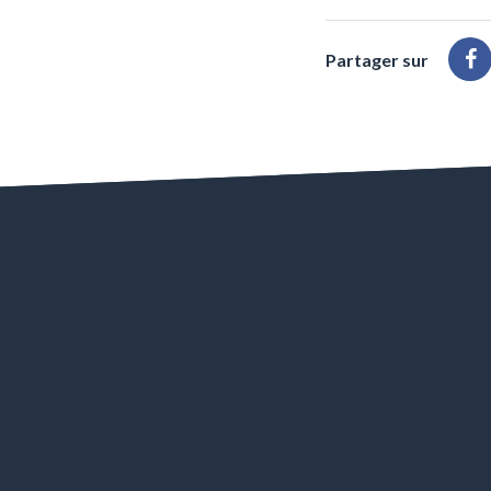
Partager sur
Pa
su
F