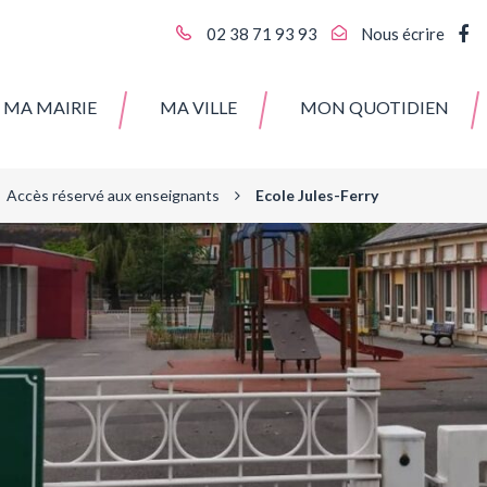
L
02 38 71 93 93
Nous écrire
v
l
MA MAIRIE
MA VILLE
MON QUOTIDIEN
c
F
Accès réservé aux enseignants
Ecole Jules-Ferry