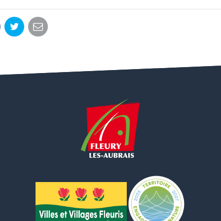
rtager
Partager
Partager
r
sur
par
acebook
Twitter
email