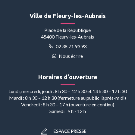
le
le
le
la
le
compte
compte
compte
chaîne
compte
Ville de Fleury-les-Aubrais
Facebook
Instagram
Linkedin
Youtube
Whatsapp
Place de la République
45400 Fleury-les-Aubrais
02 38 71 93 93
Nous écrire
Horaires d'ouverture
Lundi, mercredi, jeudi : 8 h 30 – 12 h 30 et 13 h 30 – 17 h 30
Mardi : 8 h 30 – 12 h 30 (fermeture au public l’après-midi)
Vendredi : 8 h 30 – 17 h (ouverture en continu)
Samedi : 9 h - 12 h
ESPACE PRESSE