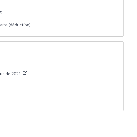
t
raite (déduction)
nus de 2021