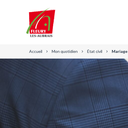
Gestion des traceurs
Fleury-
les-
Aubrais
Accueil
Mon quotidien
État civil
Mariage