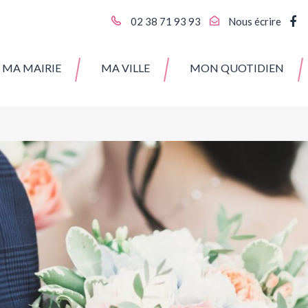
L
02 38 71 93 93
Nous écrire
v
l
MA MAIRIE
MA VILLE
MON QUOTIDIEN
c
F