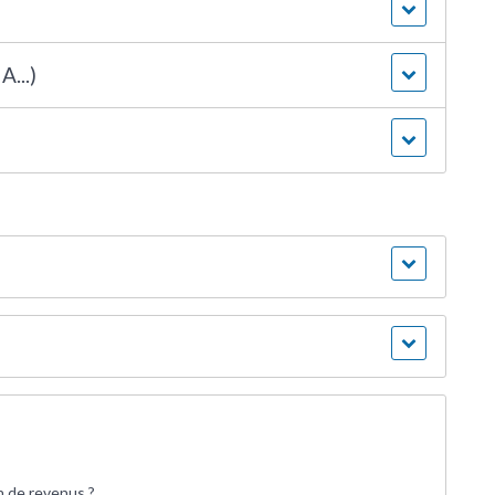
A...)
on de revenus ?