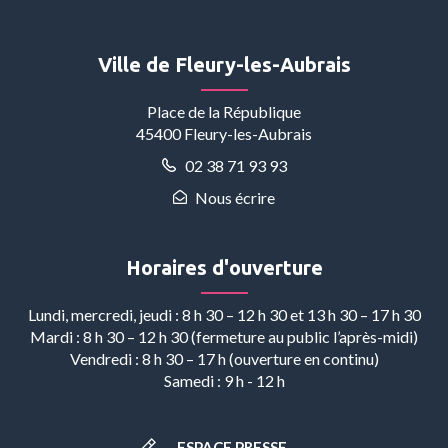
vers
vers
vers
vers
vers
le
le
le
la
le
compte
compte
compte
chaîne
compte
Ville de Fleury-les-Aubrais
Facebook
Instagram
Linkedin
Youtube
Whatsapp
Place de la République
45400 Fleury-les-Aubrais
02 38 71 93 93
Nous écrire
Horaires d'ouverture
Lundi, mercredi, jeudi : 8 h 30 – 12 h 30 et 13 h 30 – 17 h 30
Mardi : 8 h 30 – 12 h 30 (fermeture au public l’après-midi)
Vendredi : 8 h 30 – 17 h (ouverture en continu)
Samedi : 9 h - 12 h
ESPACE PRESSE