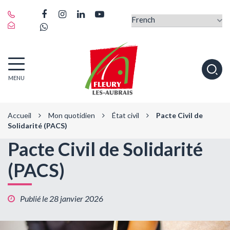
Gestion des traceurs
Lien
Lien
Lien
Lien
vers
Lien
vers
vers
vers
le
vers
le
le
la
compte
le
compte
compte
chaîne
Facebook
compte
Instagram
Linkedin
Youtube
Fleury-
Alle
Whatsapp
MENU
les-
à
Aubrais
la
rec
Accueil
Mon quotidien
État civil
Pacte Civil de
Solidarité (PACS)
Pacte Civil de Solidarité
(PACS)
Publié le 28 janvier 2026