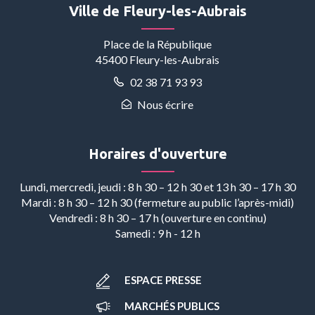
compte
compte
compte
chaîne
compte
Ville de Fleury-les-Aubrais
Facebook
Instagram
Linkedin
Youtube
Whatsapp
Place de la République
45400 Fleury-les-Aubrais
02 38 71 93 93
Nous écrire
Horaires d'ouverture
Lundi, mercredi, jeudi : 8 h 30 – 12 h 30 et 13 h 30 – 17 h 30
Mardi : 8 h 30 – 12 h 30 (fermeture au public l’après-midi)
Vendredi : 8 h 30 – 17 h (ouverture en continu)
Samedi : 9 h - 12 h
ESPACE PRESSE
MARCHÉS PUBLICS