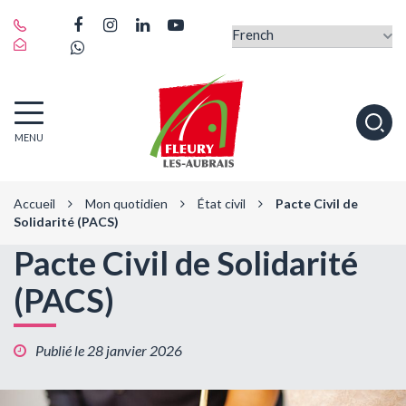
Gestion des traceurs
Lien
Lien
Lien
Lien
vers
Lien
vers
vers
vers
le
vers
le
le
la
compte
le
compte
compte
chaîne
Facebook
compte
Instagram
Linkedin
Youtube
Fleury-
Alle
Whatsapp
MENU
les-
à
Aubrais
la
rec
Accueil
Mon quotidien
État civil
Pacte Civil de
Solidarité (PACS)
Pacte Civil de Solidarité
(PACS)
Publié le 28 janvier 2026