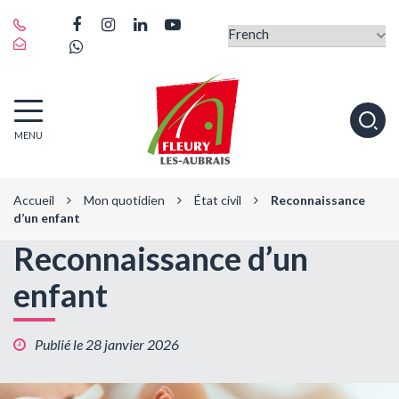
Gestion des traceurs
Lien
Lien
Lien
Lien
vers
Lien
vers
vers
vers
le
vers
le
le
la
compte
le
compte
compte
chaîne
Facebook
compte
Instagram
Linkedin
Youtube
Fleury-
Alle
Whatsapp
MENU
les-
à
Aubrais
la
rec
Accueil
Mon quotidien
État civil
Reconnaissance
d’un enfant
Reconnaissance d’un
enfant
Publié le 28 janvier 2026