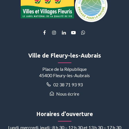
Lien
Lien
Lien
Lien
Lien
vers
vers
vers
vers
vers
le
le
le
la
le
compte
compte
compte
chaîne
compte
Ville de Fleury-les-Aubrais
Facebook
Instagram
Linkedin
Youtube
Whatsapp
Place de la République
45400 Fleury-les-Aubrais
02 38 71 93 93
Nous écrire
Horaires d'ouverture
Lundi, mercredi, jeudi : 8 h 30 – 12 h 30 et 13 h 30 – 17 h 30