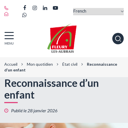
Gestion des traceurs
Lien
Lien
Lien
Lien
vers
Lien
vers
vers
vers
le
vers
le
le
la
compte
le
compte
compte
chaîne
Facebook
compte
Instagram
Linkedin
Youtube
Fleury-
Alle
Whatsapp
MENU
les-
à
Aubrais
la
rec
Accueil
Mon quotidien
État civil
Reconnaissance
d’un enfant
Reconnaissance d’un
enfant
Publié le 28 janvier 2026