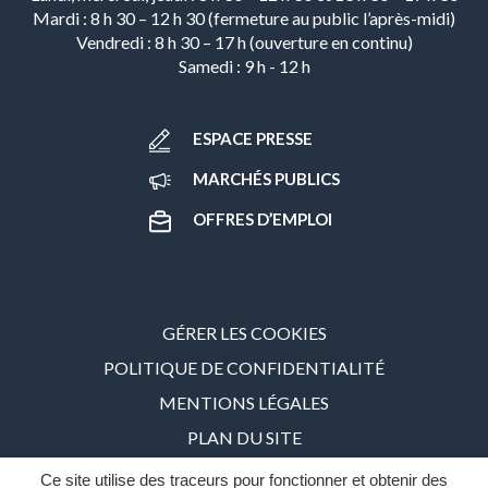
Mardi : 8 h 30 – 12 h 30 (fermeture au public l’après-midi)
Vendredi : 8 h 30 – 17 h (ouverture en continu)
Samedi : 9 h - 12 h
ESPACE PRESSE
MARCHÉS PUBLICS
OFFRES D’EMPLOI
GÉRER LES COOKIES
POLITIQUE DE CONFIDENTIALITÉ
MENTIONS LÉGALES
PLAN DU SITE
ACCESSIBILITÉ : PARTIELLEMENT CONFORME – 86%
Ce site utilise des traceurs pour fonctionner et obtenir des