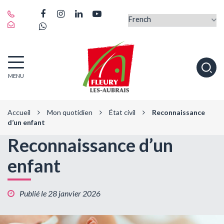
Gestion des traceurs
Lien
Lien
Lien
Lien
vers
Lien
vers
vers
vers
le
vers
le
le
la
compte
le
compte
compte
chaîne
Facebook
compte
Instagram
Linkedin
Youtube
Fleury-
Alle
Whatsapp
MENU
les-
à
Aubrais
la
rec
Accueil
Mon quotidien
État civil
Reconnaissance
d’un enfant
Reconnaissance d’un
enfant
Publié le 28 janvier 2026