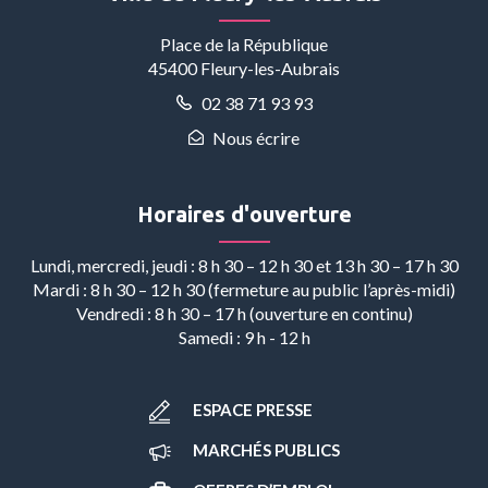
Facebook
Instagram
Linkedin
Youtube
Whatsapp
Place de la République
45400 Fleury-les-Aubrais
02 38 71 93 93
Nous écrire
Horaires d'ouverture
Lundi, mercredi, jeudi : 8 h 30 – 12 h 30 et 13 h 30 – 17 h 30
Mardi : 8 h 30 – 12 h 30 (fermeture au public l’après-midi)
Vendredi : 8 h 30 – 17 h (ouverture en continu)
Samedi : 9 h - 12 h
ESPACE PRESSE
MARCHÉS PUBLICS