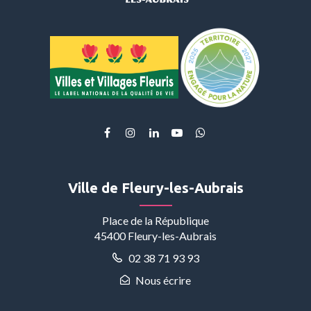
Lien
Lien
Lien
Lien
Lien
vers
vers
vers
vers
vers
le
le
le
la
le
compte
compte
compte
chaîne
compte
Ville de Fleury-les-Aubrais
Facebook
Instagram
Linkedin
Youtube
Whatsapp
Place de la République
45400 Fleury-les-Aubrais
02 38 71 93 93
Nous écrire