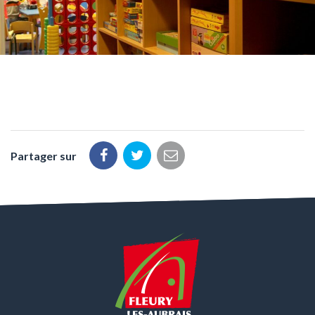
Partager sur
Partager
Partager
Partager
sur
sur
par
Facebook
Twitter
email